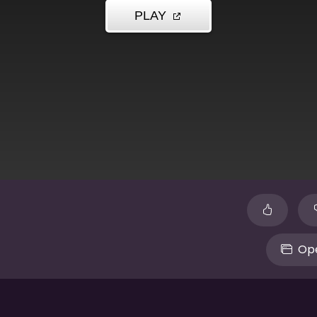
n
Ope