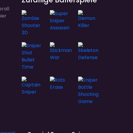
rall
ier