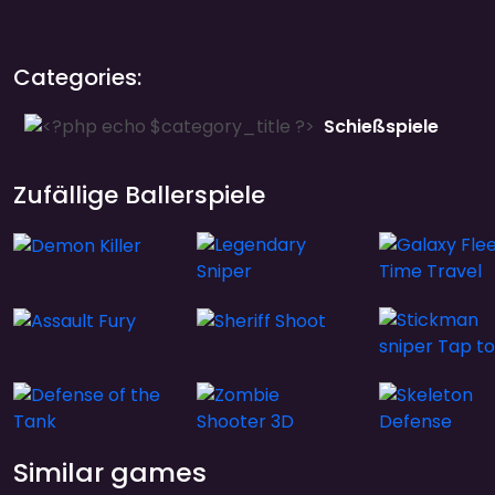
Categories:
Schießspiele
Zufällige Ballerspiele
Similar games